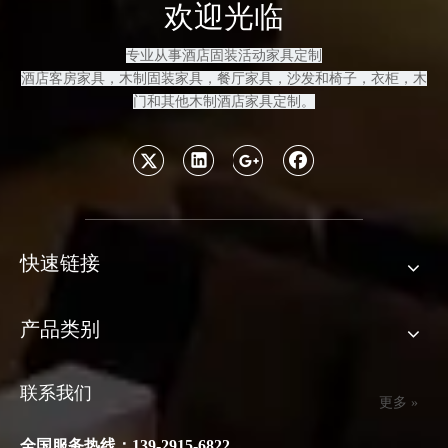
欢迎光临
专业从事酒店固装活动家具定制
酒店客房
家具，木制固装家具
，餐厅家具，沙发和
椅子，衣柜，木
门和其他木制酒店家具定制
。
快速链接
产品类别
联系我们
更多 »
全国服务热线：139-2915-6822