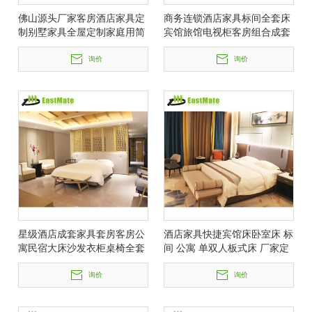
佛山源头厂家客房酒店家具定
商务连锁酒店家具标间全套床
制别墅家具全屋定制家庭用简
宾馆旅馆电视柜客房组合成套
约实木床
家具
询价
询价
星级酒店成套家具套房客房公
酒店家具快捷宾馆床卧室床 标
寓民宿大床沙发衣柜桌椅全套
间 公寓 单双人板式床 厂家定
制
询价
询价