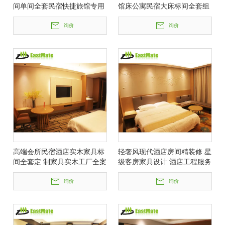
间单间全套民宿快捷旅馆专用
馆床公寓民宿大床标间全套组
单双人床
合电视桌 商务酒店宾馆客房套
询价
房固装家具酒店家具全套
询价
高端会所民宿酒店实木家具标
轻奢风现代酒店房间精装修 星
间全套定 制家具实木工厂全案
级客房家具设计 酒店工程服务
设计
一站式
询价
询价