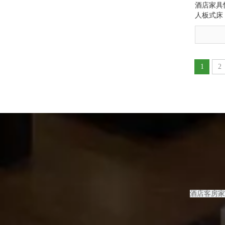
酒店家具
人板式床
1
2
酒店客房
家