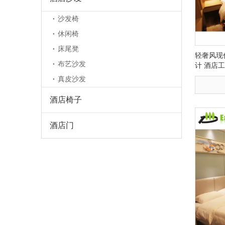
沙发椅
休闲椅
床尾凳
轻奢风现
布艺沙发
计 酒店
真皮沙发
酒店椅子
酒店门