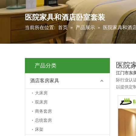
医院家具和酒店卧室套装
当前所在位置:
首页
»
产品展示
»
医院家具和酒
医院
产品分类
江门市东
际行业认
酒店客房家具
以提供定
大床房
双床房
商务套房
总统套房
床架