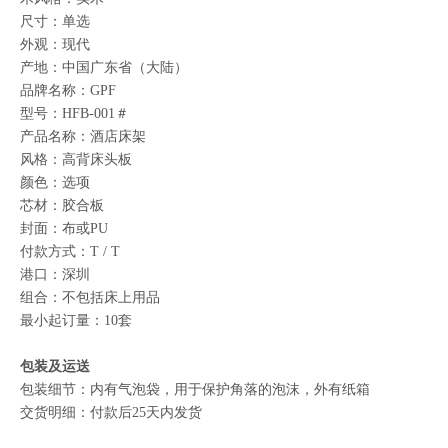
尺寸：单选
外观：现代
产地：中国广东省（大陆）
品牌名称：GPF
型号：HFB-001＃
产品名称：酒店床架
风格：高背床头板
颜色：选项
芯材：胶合板
封面：布或PU
付款方式：T / T
港口：深圳
组合：不包括床上用品
最小起订量：10套
包装及运送
包装细节：内有气泡袋，用于保护角落的泡沫，外有纸箱
交货明细：付款后25天内发货