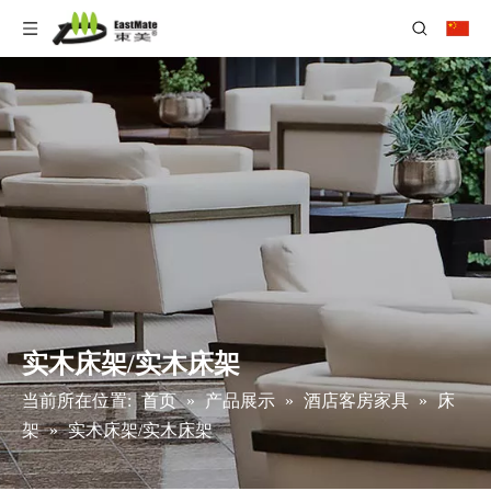
实木床架/实木床架
当前所在位置:
首页
»
产品展示
»
酒店客房家具
»
床
架
»
实木床架/实木床架