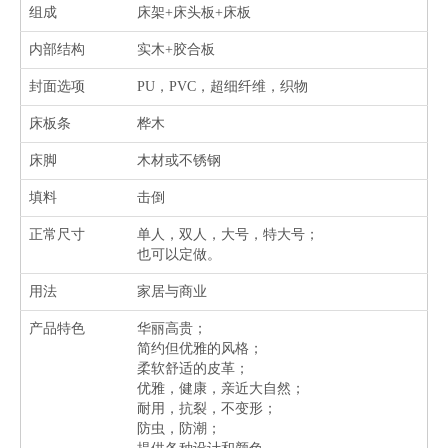
组成
床架+床头板+床板
内部结构
实木+胶合板
封面选项
PU，PVC，超细纤维，织物
床板条
桦木
床脚
木材或不锈钢
填料
击倒
正常尺寸
单人，双人，大号，特大号；
也可以定做。
用法
家居与商业
产品特色
华丽高贵；
简约但优雅的风格；
柔软舒适的皮革；
优雅，健康，亲近大自然；
耐用，抗裂，不变形；
防虫，防潮；