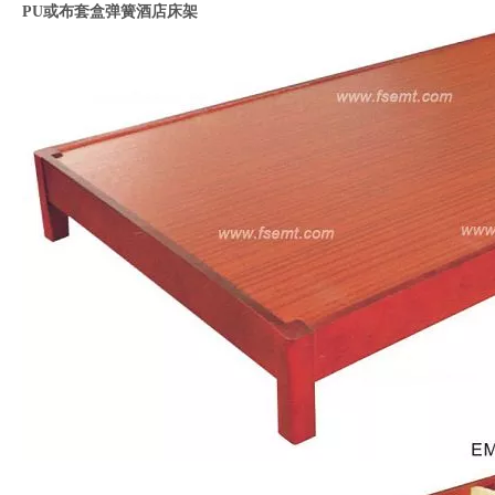
PU或布套盒弹簧酒店床架