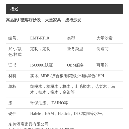
描述
高品质U型客厅沙发，大堂家具，接待沙发
编号。
EMT-RT10
类型
大堂沙发
尺寸/颜
定制，定制
业务类型
制造商
色/样式
证书
ISO9001认证
OEM服务
可用的
材料
实木; MDF /胶合板/刨花板;木雕/黑色/ HPL
单板
胡桃木，樱桃木，桦木，山毛榉木，花梨木，乌
木，柚木，橡木，金饰等
漆
环保油漆。 TAIHO等
硬件
Hafele，BAM，Hettich，DTC或同等水平。
东美酒店家具有限公司